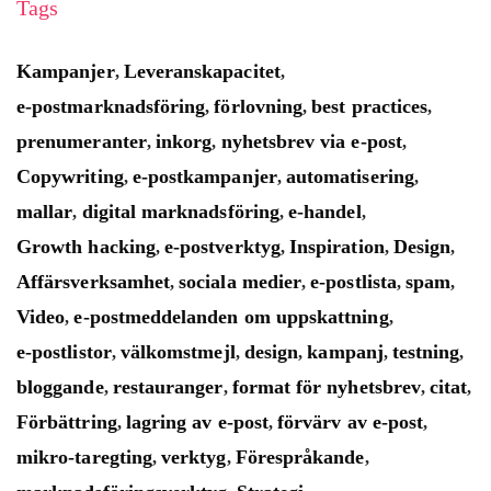
Tags
Kampanjer
Leveranskapacitet
,
,
e-postmarknadsföring
förlovning
best practices
,
,
,
prenumeranter
inkorg
nyhetsbrev via e-post
,
,
,
Copywriting
e-postkampanjer
automatisering
,
,
,
mallar
digital marknadsföring
e-handel
,
,
,
Growth hacking
e-postverktyg
Inspiration
Design
,
,
,
,
Affärsverksamhet
sociala medier
e-postlista
spam
,
,
,
,
Video
e-postmeddelanden om uppskattning
,
,
e-postlistor
välkomstmejl
design
kampanj
testning
,
,
,
,
,
bloggande
restauranger
format för nyhetsbrev
citat
,
,
,
,
Förbättring
lagring av e-post
förvärv av e-post
,
,
,
mikro-taregting
verktyg
Förespråkande
,
,
,