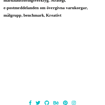
marknadsföringsverktyg
Strategi
,
,
e-postmeddelanden om övergivna varukorgar
,
målgrupp
benchmark
Kreativt
,
,
Mailsnap