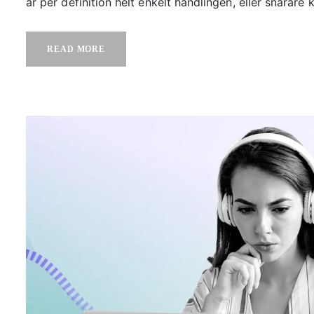
är per definition helt enkelt handlingen, eller snarare ko
READ MORE