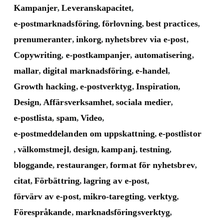
Kampanjer
Leveranskapacitet
,
,
e-postmarknadsföring
förlovning
best practices
,
,
,
prenumeranter
inkorg
nyhetsbrev via e-post
,
,
,
Copywriting
e-postkampanjer
automatisering
,
,
,
mallar
digital marknadsföring
e-handel
,
,
,
Growth hacking
e-postverktyg
Inspiration
,
,
,
Design
Affärsverksamhet
sociala medier
,
,
,
e-postlista
spam
Video
,
,
,
e-postmeddelanden om uppskattning
e-postlistor
,
välkomstmejl
design
kampanj
testning
,
,
,
,
,
bloggande
restauranger
format för nyhetsbrev
,
,
,
citat
Förbättring
lagring av e-post
,
,
,
förvärv av e-post
mikro-taregting
verktyg
,
,
,
Förespråkande
marknadsföringsverktyg
,
,