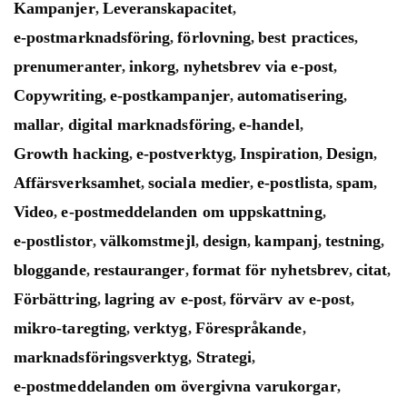
Kampanjer
Leveranskapacitet
,
,
e-postmarknadsföring
förlovning
best practices
,
,
,
prenumeranter
inkorg
nyhetsbrev via e-post
,
,
,
Copywriting
e-postkampanjer
automatisering
,
,
,
mallar
digital marknadsföring
e-handel
,
,
,
Growth hacking
e-postverktyg
Inspiration
Design
,
,
,
,
Affärsverksamhet
sociala medier
e-postlista
spam
,
,
,
,
Video
e-postmeddelanden om uppskattning
,
,
e-postlistor
välkomstmejl
design
kampanj
testning
,
,
,
,
,
bloggande
restauranger
format för nyhetsbrev
citat
,
,
,
,
Förbättring
lagring av e-post
förvärv av e-post
,
,
,
mikro-taregting
verktyg
Förespråkande
,
,
,
marknadsföringsverktyg
Strategi
,
,
e-postmeddelanden om övergivna varukorgar
,