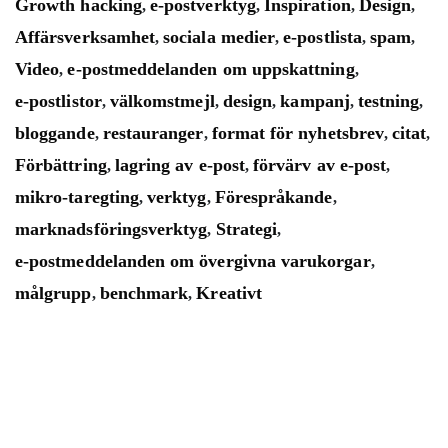
Growth hacking
e-postverktyg
Inspiration
Design
,
,
,
,
Affärsverksamhet
sociala medier
e-postlista
spam
,
,
,
,
Video
e-postmeddelanden om uppskattning
,
,
e-postlistor
välkomstmejl
design
kampanj
testning
,
,
,
,
,
bloggande
restauranger
format för nyhetsbrev
citat
,
,
,
,
Förbättring
lagring av e-post
förvärv av e-post
,
,
,
mikro-taregting
verktyg
Förespråkande
,
,
,
marknadsföringsverktyg
Strategi
,
,
e-postmeddelanden om övergivna varukorgar
,
målgrupp
benchmark
Kreativt
,
,