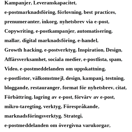
Kampanjer
Leveranskapacitet
,
,
e-postmarknadsföring
förlovning
best practices
,
,
,
prenumeranter
inkorg
nyhetsbrev via e-post
,
,
,
Copywriting
e-postkampanjer
automatisering
,
,
,
mallar
digital marknadsföring
e-handel
,
,
,
Growth hacking
e-postverktyg
Inspiration
Design
,
,
,
,
Affärsverksamhet
sociala medier
e-postlista
spam
,
,
,
,
Video
e-postmeddelanden om uppskattning
,
,
e-postlistor
välkomstmejl
design
kampanj
testning
,
,
,
,
,
bloggande
restauranger
format för nyhetsbrev
citat
,
,
,
,
Förbättring
lagring av e-post
förvärv av e-post
,
,
,
mikro-taregting
verktyg
Förespråkande
,
,
,
marknadsföringsverktyg
Strategi
,
,
e-postmeddelanden om övergivna varukorgar
,