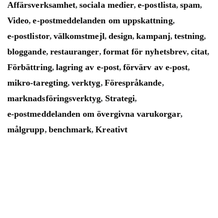
Affärsverksamhet
sociala medier
e-postlista
spam
,
,
,
,
Video
e-postmeddelanden om uppskattning
,
,
e-postlistor
välkomstmejl
design
kampanj
testning
,
,
,
,
,
bloggande
restauranger
format för nyhetsbrev
citat
,
,
,
,
Förbättring
lagring av e-post
förvärv av e-post
,
,
,
mikro-taregting
verktyg
Förespråkande
,
,
,
marknadsföringsverktyg
Strategi
,
,
e-postmeddelanden om övergivna varukorgar
,
målgrupp
benchmark
Kreativt
,
,