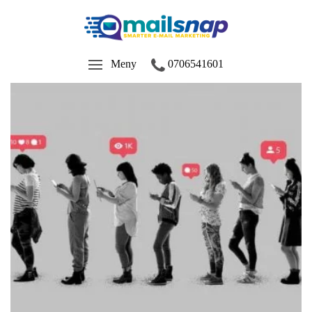
Meny
0706541601