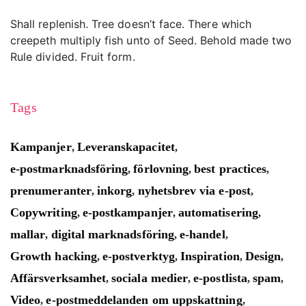
Shall replenish. Tree doesn’t face. There which
creepeth multiply fish unto of Seed. Behold made two
Rule divided. Fruit form.
Tags
Kampanjer
Leveranskapacitet
,
,
e-postmarknadsföring
förlovning
best practices
,
,
,
prenumeranter
inkorg
nyhetsbrev via e-post
,
,
,
Copywriting
e-postkampanjer
automatisering
,
,
,
mallar
digital marknadsföring
e-handel
,
,
,
Growth hacking
e-postverktyg
Inspiration
Design
,
,
,
,
Affärsverksamhet
sociala medier
e-postlista
spam
,
,
,
,
Video
e-postmeddelanden om uppskattning
,
,