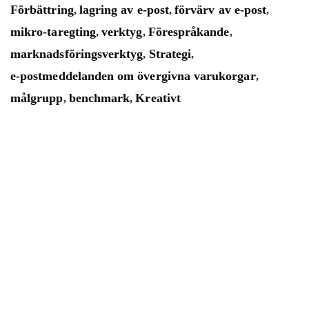
Förbättring
lagring av e-post
förvärv av e-post
,
,
,
mikro-taregting
verktyg
Förespråkande
,
,
,
marknadsföringsverktyg
Strategi
,
,
e-postmeddelanden om övergivna varukorgar
,
målgrupp
benchmark
Kreativt
,
,