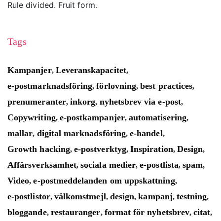
Rule divided. Fruit form.
Tags
Kampanjer
Leveranskapacitet
,
,
e-postmarknadsföring
förlovning
best practices
,
,
,
prenumeranter
inkorg
nyhetsbrev via e-post
,
,
,
Copywriting
e-postkampanjer
automatisering
,
,
,
mallar
digital marknadsföring
e-handel
,
,
,
Growth hacking
e-postverktyg
Inspiration
Design
,
,
,
,
Affärsverksamhet
sociala medier
e-postlista
spam
,
,
,
,
Video
e-postmeddelanden om uppskattning
,
,
e-postlistor
välkomstmejl
design
kampanj
testning
,
,
,
,
,
bloggande
restauranger
format för nyhetsbrev
citat
,
,
,
,