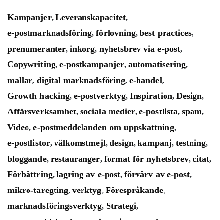
Kampanjer
Leveranskapacitet
,
,
e-postmarknadsföring
förlovning
best practices
,
,
,
prenumeranter
inkorg
nyhetsbrev via e-post
,
,
,
Copywriting
e-postkampanjer
automatisering
,
,
,
mallar
digital marknadsföring
e-handel
,
,
,
Growth hacking
e-postverktyg
Inspiration
Design
,
,
,
,
Affärsverksamhet
sociala medier
e-postlista
spam
,
,
,
,
Video
e-postmeddelanden om uppskattning
,
,
e-postlistor
välkomstmejl
design
kampanj
testning
,
,
,
,
,
bloggande
restauranger
format för nyhetsbrev
citat
,
,
,
,
Förbättring
lagring av e-post
förvärv av e-post
,
,
,
mikro-taregting
verktyg
Förespråkande
,
,
,
marknadsföringsverktyg
Strategi
,
,