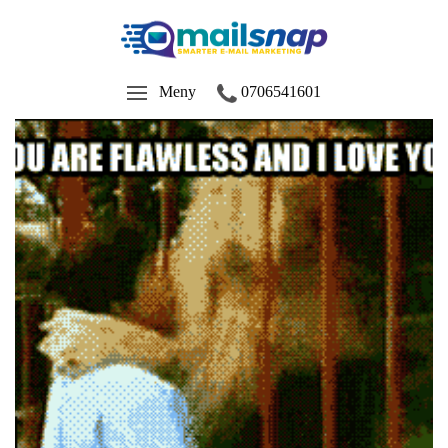
Meny
0706541601