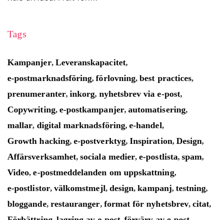
Tags
Kampanjer
Leveranskapacitet
,
,
e-postmarknadsföring
förlovning
best practices
,
,
,
prenumeranter
inkorg
nyhetsbrev via e-post
,
,
,
Copywriting
e-postkampanjer
automatisering
,
,
,
mallar
digital marknadsföring
e-handel
,
,
,
Growth hacking
e-postverktyg
Inspiration
Design
,
,
,
,
Affärsverksamhet
sociala medier
e-postlista
spam
,
,
,
,
Video
e-postmeddelanden om uppskattning
,
,
e-postlistor
välkomstmejl
design
kampanj
testning
,
,
,
,
,
bloggande
restauranger
format för nyhetsbrev
citat
,
,
,
,
Förbättring
lagring av e-post
förvärv av e-post
,
,
,