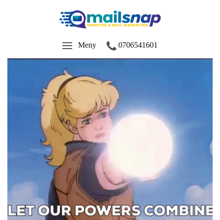
Meny
0706541601