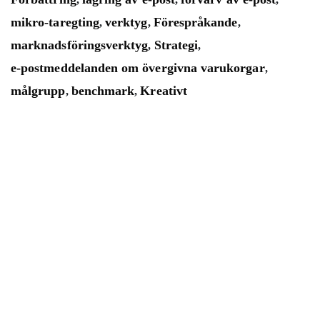
mikro-taregting
verktyg
Förespråkande
,
,
,
marknadsföringsverktyg
Strategi
,
,
e-postmeddelanden om övergivna varukorgar
,
målgrupp
benchmark
Kreativt
,
,
Mailsnap