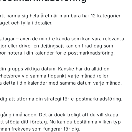
att närma sig hela året när man bara har 12 kategorier
et och fylla i detaljer.
dsdagar – även de mindre kända som kan vara relevanta
öjor eller driver en dejtingsajt kan en firad dag som
ör notera i din kalender för e-postmarknadsföring.
din grupps viktiga datum. Kanske har du alltid en
 nyhetsbrev vid samma tidpunkt varje månad (eller
a detta i din kalender med samma datum varje månad.
dig att utforma din strategi för e-postmarknadsföring.
n gång i månaden. Det är dock troligt att du vill skapa
t stödja ditt företag. Nu kan du bestämma vilken typ
annan frekvens som fungerar för dig.