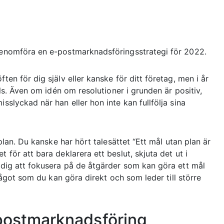
 genomföra en e-postmarknadsföringsstrategi för 2022.
ten för dig själv eller kanske för ditt företag, men i år
alls. Även om idén om resolutioner i grunden är positiv,
sslyckad när han eller hon inte kan fullfölja sina
 plan. Du kanske har hört talesättet “Ett mål utan plan är
 för att bara deklarera ett beslut, skjuta det ut i
a dig att fokusera på de åtgärder som kan göra ett mål
 något som du kan göra direkt och som leder till större
e-postmarknadsföring