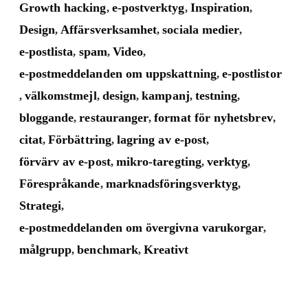
Growth hacking
e-postverktyg
Inspiration
,
,
,
Design
Affärsverksamhet
sociala medier
,
,
,
e-postlista
spam
Video
,
,
,
e-postmeddelanden om uppskattning
e-postlistor
,
välkomstmejl
design
kampanj
testning
,
,
,
,
,
bloggande
restauranger
format för nyhetsbrev
,
,
,
citat
Förbättring
lagring av e-post
,
,
,
förvärv av e-post
mikro-taregting
verktyg
,
,
,
Förespråkande
marknadsföringsverktyg
,
,
Strategi
,
e-postmeddelanden om övergivna varukorgar
,
målgrupp
benchmark
Kreativt
,
,