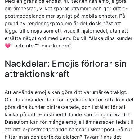
Med en gräns på endast 40 tecken kan emojis göra
din ämnesrad, vilket sparar utrymme och gör ditt e-
postmeddelande mer synligt på mobila enheter. På
grund av renderingsproblem är det dock bäst att
lägga till emojis som ett visuellt hjälpmedel, utan att
ersätta något ord med dem. Du vill “älska dina kunder
💗” och inte “🅪 dina kunder”.
Nackdelar: Emojis förlorar sin
attraktionskraft
Att använda emojis kan göra ditt varumärke tråkigt.
Om du använder dem för mycket eller för ofta kan det
göra dina kunder ointresserade, och i stället för att
klicka på ditt e-postmeddelande kan de ignorera det.
Dessutom kan för många emojis i ämnesraden
leda till
att ditt e-postmeddelande hamnar i skräppost
. Så hur
hittar man den perfekta platsen? Tyvärr finns det