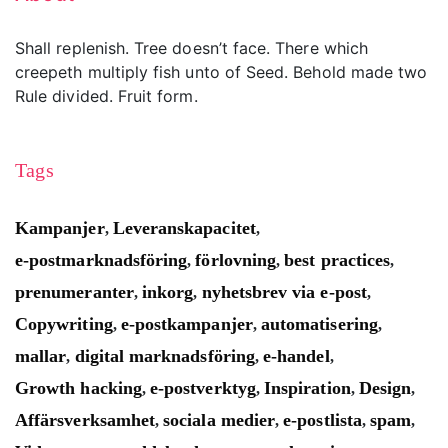
Shall replenish. Tree doesn’t face. There which
creepeth multiply fish unto of Seed. Behold made two
Rule divided. Fruit form.
Tags
Kampanjer
Leveranskapacitet
,
,
e-postmarknadsföring
förlovning
best practices
,
,
,
prenumeranter
inkorg
nyhetsbrev via e-post
,
,
,
Copywriting
e-postkampanjer
automatisering
,
,
,
mallar
digital marknadsföring
e-handel
,
,
,
Growth hacking
e-postverktyg
Inspiration
Design
,
,
,
,
Affärsverksamhet
sociala medier
e-postlista
spam
,
,
,
,