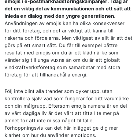
emojis i e-postmarknadsföringskampanjer
.
I dag är
det en viktig del av kommunikationen och ett sätt att
inleda en dialog med den yngre generationen.
Användningen av emojis kan ha olika konsekvenser
för ditt företag, och det är viktigt att känna till
riskerna och fördelarna. Men viktigast av allt är att det
görs på ett smart sätt. Du får till exempel bättre
resultat med emojis om du är ett klädmärke som
vänder sig till unga vuxna än om du är ett globalt
vindkraftverksföretag som samarbetar med stora
företag för att tillhandahålla energi.
Följ inte blint alla trender som dyker upp, utan
kontrollera själv vad som fungerar för ditt varumärke
och din målgrupp. Eftersom emojis numera är en del
av vårt dagliga liv är det värt att titta lite mer på
ämnet för att inte missa något tillfälle.
Förhoppningsvis kan det här inlägget ge dig mer
klarhet om hur du använder emoticons.