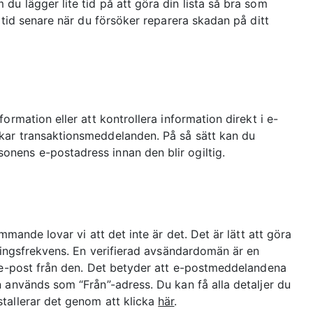
u lägger lite tid på att göra din lista så bra som
 tid senare när du försöker reparera skadan på ditt
ormation eller att kontrollera information direkt i e-
kar transaktionsmeddelanden. På så sätt kan du
nens e-postadress innan den blir ogiltig.
mmande lovar vi att det inte är det. Det är lätt att göra
sningsfrekvens. En verifierad avsändardomän är en
a e-post från den. Det betyder att e-postmeddelandena
 används som “Från”-adress. Du kan få alla detaljer du
tallerar det genom att klicka
här
.