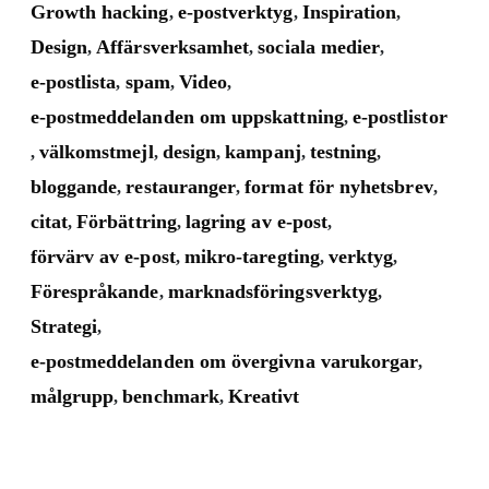
Growth hacking
e-postverktyg
Inspiration
,
,
,
Design
Affärsverksamhet
sociala medier
,
,
,
e-postlista
spam
Video
,
,
,
e-postmeddelanden om uppskattning
e-postlistor
,
välkomstmejl
design
kampanj
testning
,
,
,
,
,
bloggande
restauranger
format för nyhetsbrev
,
,
,
citat
Förbättring
lagring av e-post
,
,
,
förvärv av e-post
mikro-taregting
verktyg
,
,
,
Förespråkande
marknadsföringsverktyg
,
,
Strategi
,
e-postmeddelanden om övergivna varukorgar
,
målgrupp
benchmark
Kreativt
,
,