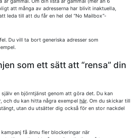
ta är gammal. Om din lista är gammal (mer än 6
igt att många av adresserna har blivit inaktuella,
tt leda till att du får en hel del “No Mailbox”-
fel. Du vill ta bort generiska adresser som
xempel.
en som ett sätt att “rensa” din
 själv en björntjänst genom att göra det. Du kan
or, och du kan hitta några exempel
här
. Om du skickar till
avstängt, utan du utsätter dig också för en stor nackdel
 kampanj få ännu fler blockeringar när