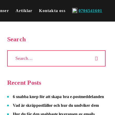
enser
Artiklar
Kontakta oss
0706541601
Search
Recent Posts
6 snabba knep för att skapa bra e-postmeddelanden
Vad är skräppostfällor och hur du undviker dem
Hur du får den snabbaste leveransen av emails