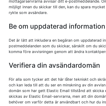
mottagarservrarna avvisar ditt e-postmeddelande. Om d
möjligt innan du skickar till den, kan du spara mycket
rykte som avsändare.
Be om uppdaterad information
Det är lätt att inkludera en begäran om uppdaterad inf
postmeddelanden som du skickar, särskilt om du skic
komma före avvisningen genom att ändra kontaktperso
Verifiera din avsändardomän
För alla som tycker att det här låter tekniskt och skrä
och kan leda till att du ser en minskning av din avvi
domän som har gett Elastic Email tillstånd att skick
skickas av Elastic Email-servrarna, men att din domän
behöver om varför detta är användbart och hur du ins