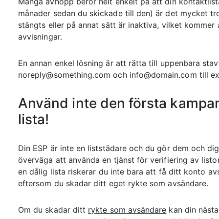
Många avhopp beror helt enkelt på att din kontaktlis
månader sedan du skickade till den) är det mycket trol
stängts eller på annat sätt är inaktiva, vilket kommer a
avvisningar.
En annan enkel lösning är att rätta till uppenbara stav
noreply@something.com och info@domain.com till e
Använd inte den första kampanj
lista!
Din ESP är inte en liststädare och du gör dem och dig
överväga att använda en tjänst för verifiering av list
en dålig lista riskerar du inte bara att få ditt konto 
eftersom du skadar ditt eget rykte som avsändare.
Om du skadar ditt
rykte som avsändare
kan din nästa